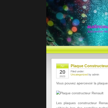
audincou
Just another W
Plaque Constructeur
Apr
20
Filed under:
Uncategorized
by admin
2023
Vous pouvez apercevoir la plaque 
Les plaques constructeur Renaul