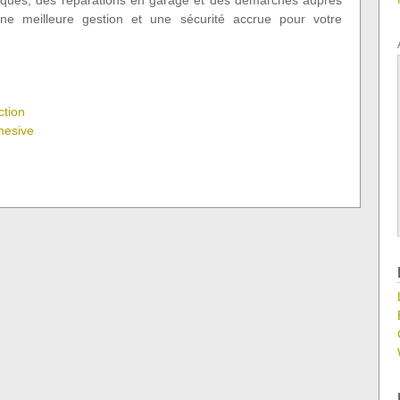
hniques, des réparations en garage et des démarches auprès
ne meilleure gestion et une sécurité accrue pour votre
ction
hesive