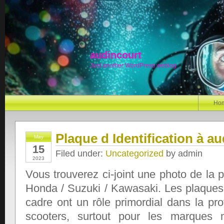
audincourt
Just another WordPress weblog
Ho
Plaque d Identification à a
May
15
Filed under:
Uncategorized
by admin
2023
Vous trouverez ci-joint une photo de la p
Honda / Suzuki / Kawasaki. Les plaques d
cadre ont un rôle primordial dans la pr
scooters, surtout pour les marques 