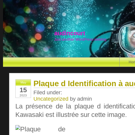
audincourt
Just another WordPress weblog
Ho
Plaque d Identification à a
May
15
Filed under:
2023
Uncategorized
by admin
La présence de la plaque d identificat
Kawasaki est illustrée sur cette image.