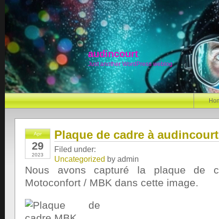
audincourt
Just another WordPress weblog
Ho
Plaque de cadre à audincourt
Apr
29
Filed under:
2023
Uncategorized
by admin
Nous avons capturé la plaque de c
Motoconfort / MBK dans cette image.