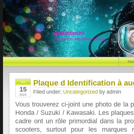
audincourt
Just another WordPress weblog
Ho
Plaque d Identification à a
May
15
Filed under:
Uncategorized
by admin
2023
Vous trouverez ci-joint une photo de la p
Honda / Suzuki / Kawasaki. Les plaques d
cadre ont un rôle primordial dans la pr
scooters, surtout pour les marques 